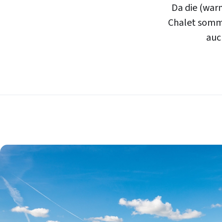
Da die (war
Chalet somme
auc