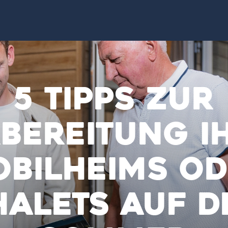
5 Tipps zur
bereitung I
bilheims o
halets auf d