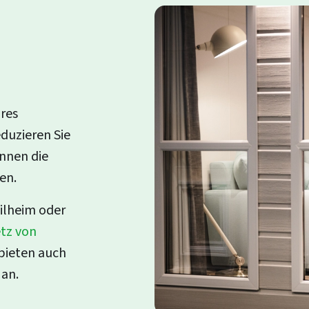
res
duzieren Sie
önnen die
en.
bilheim oder
tz von
bieten auch
 an.