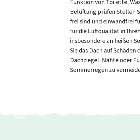
Funktion von Toilette, Wa
Belüftung prüfen Stellen S
frei sind und einwandfrei f
Zur Suche
Daten speichern
für die Luftqualität in Ihr
insbesondere an heißen S
Login
Sie das Dach auf Schäden o
Dachziegel, Nähte oder Fu
Ein Konto erstellen
Sommerregen zu vermeide