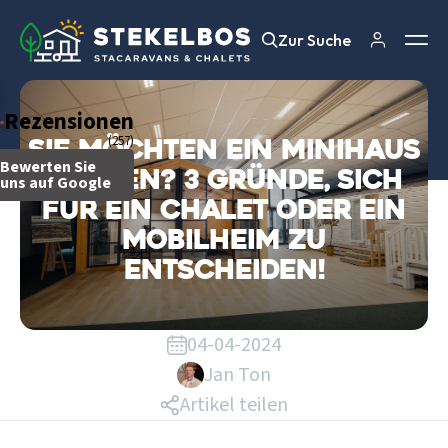
Zur Suche
Zur Suche
Rezensionen
(257)
Sie möchten ein Minihaus
Bewerten Sie
kaufen? 3 Gründe, sich
uns auf Google
für ein Chalet oder ein
Mobilheim zu
entscheiden!
04-04-2024
Jan Ton
Artikel teilen