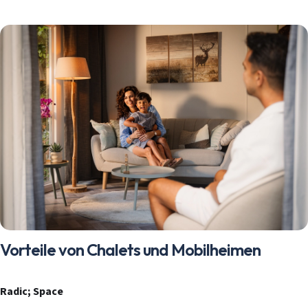
Mobilheime
Chalets
Anlässe
Einkauf
informelles P
Service
Über Stekelb
Vorteile von Chalets und Mobilheimen
Unsere Dienst
Stellplätze
Individuelle 
Häufig gestel
Radic; Space
Kontakt