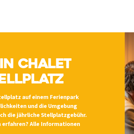
ein Chalet
tellplatz
ellplatz auf einem Ferienpark
mlichkeiten und die Umgebung
h die jährliche Stellplatzgebühr.
 erfahren? Alle Informationen