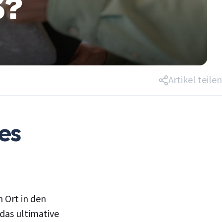
s?
Kontakt
Login
Artikel teilen
es
 Ort in den
das ultimative