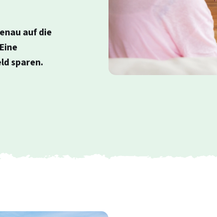
enau auf die
Zur Suche
Daten speichern
Eine
ld sparen.
Login
Ein Konto erstellen