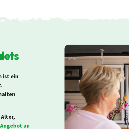
lets
ist ein
.
Login
halten
E-Mail
Alter,
s Angebot an
Passwort
Passwort vergessen?