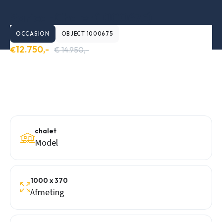
Saricar Chalet (1000675)
OCCASION
OBJECT 1000675
12.750,-
€
€ 14.950,-
chalet
Model
1000 x 370
Afmeting