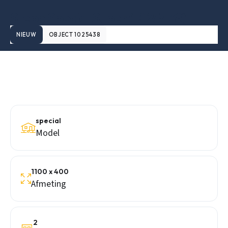
Stebo Special Super (1025438)
NIEUW
OBJECT 1025438
special
Model
1100 x 400
Afmeting
2