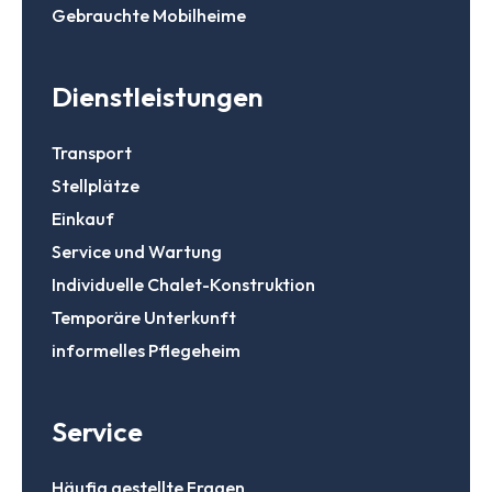
Einkauf
Gebrauchte Mobilheime
informelles P
Service
Login
Über Stekelb
Unsere Dienst
Dienstleistungen
Stellplätze
Individuelle 
E-Mail
Häufig gestel
Transport
Kontakt
Stellplätze
Login
Einkauf
Passwort
Passwort vergessen?
Service und Wartung
Individuelle Chalet-Konstruktion
Daten speichern
Temporäre Unterkunft
Zur Suche
informelles Pflegeheim
Login
Service
Ein Konto erstellen
Häufig gestellte Fragen