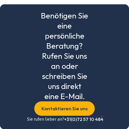
Mobilheime
Chalets
Benötigen Sie
Anlässe
Einkauf
eine
informelles P
persönliche
Service
Über Stekelb
Beratung?
Unsere Dienst
Stellplätze
Rufen Sie uns
Individuelle 
Häufig gestel
an oder
Kontakt
Login
schreiben Sie
Login
uns direkt
eine E-Mail.
E-Mail
Kontaktieren Sie uns
Passwort
Sie rufen lieber an?
Passwort vergessen?
+31(0)72 57 10 484