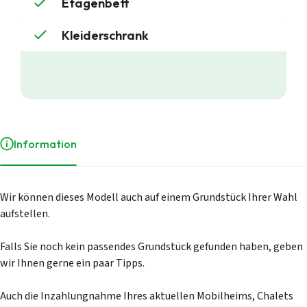
Etagenbett
Einkauf
informelles P
Kleiderschrank
Service
Über Stekelb
Unsere Dienst
Stellplätze
Individuelle 
Häufig gestel
Kontakt
Login
Information
Wir können dieses Modell auch auf einem Grundstück Ihrer Wahl
aufstellen.
Falls Sie noch kein passendes Grundstück gefunden haben, geben
wir Ihnen gerne ein paar Tipps.
Auch die Inzahlungnahme Ihres aktuellen Mobilheims, Chalets