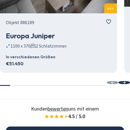
NEU
Objekt 886189
Europa Juniper
1100 x 370
2 Schlafzimmer
In verschiedenen Größen
€
51.450
Kunden
bewerten
uns mit einem
4.5 / 5.0