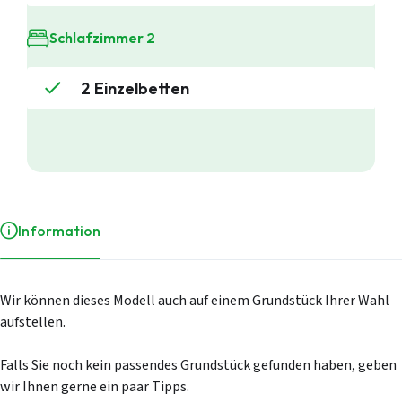
Anlässe
Einkauf
informelles P
Schlafzimmer 2
Service
Über Stekelb
2 Einzelbetten
Unsere Dienst
Stellplätze
Individuelle 
Häufig gestel
Kontakt
Login
Information
Wir können dieses Modell auch auf einem Grundstück Ihrer Wahl
aufstellen.
Falls Sie noch kein passendes Grundstück gefunden haben, geben
wir Ihnen gerne ein paar Tipps.