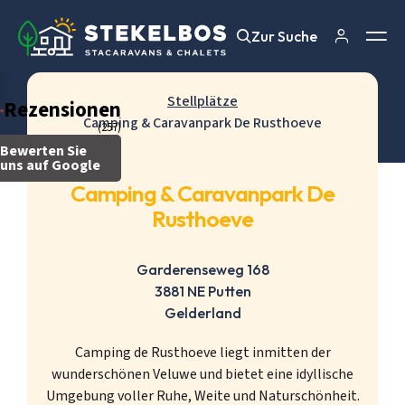
Zur Suche
Zur Suche
Stellplätze
Rezensionen
Camping & Caravanpark De Rusthoeve
(257)
Bewerten Sie
uns auf Google
Camping & Caravanpark De
Rusthoeve
Garderenseweg 168
3881 NE Putten
Gelderland
Camping de Rusthoeve liegt inmitten der
wunderschönen Veluwe und bietet eine idyllische
Umgebung voller Ruhe, Weite und Naturschönheit.