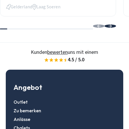
Passwort
Passwort vergessen?
Gelderland
Laag Soeren
Daten speichern
Zur Suche
Login
Kunden
bewerten
uns mit einem
4.5 / 5.0
Ein Konto erstellen
Angebot
Outlet
Zu bemerken
Anlässe
Chalets