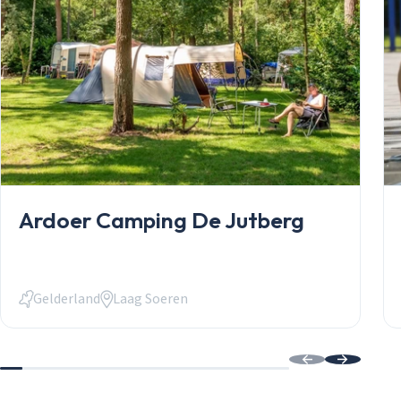
Mobilheime
Chalets
Anlässe
Einkauf
informelles P
Service
Über Stekelb
Unsere Dienst
Stellplätze
Individuelle 
Häufig gestel
Kontakt
Login
Ardoer Camping De Jutberg
Login
E-Mail
Gelderland
Laag Soeren
Passwort
Passwort vergessen?