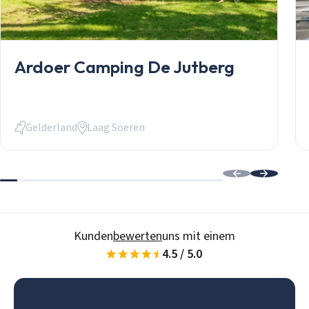
Ardoer Camping De Jutberg
Gelderland
Laag Soeren
Mobilheime
Chalets
Anlässe
Einkauf
informelles P
Service
Über Stekelb
Kunden
bewerten
uns mit einem
Unsere Dienst
4.5 / 5.0
Stellplätze
Individuelle 
Login
Häufig gestel
Kontakt