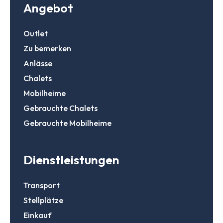
Login
Angebot
E-Mail
Outlet
Passwort
Zu bemerken
Passwort vergessen?
Anlässe
Chalets
Daten speichern
Mobilheime
Zur Suche
Gebrauchte Chalets
Login
Gebrauchte Mobilheime
Ein Konto erstellen
Dienstleistungen
Transport
Stellplätze
Einkauf