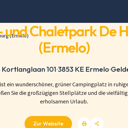
 und Chaletpark De 
urg (Ermelo)
(Ermelo)
 Kortlanglaan 101
3853 KE Ermelo
Geld
t ein wunderschöner, grüner Campingplatz in ruhiger 
en Sie die großzügigen Stellplätze und die vielfälti
erholsamen Urlaub.
Zur Website