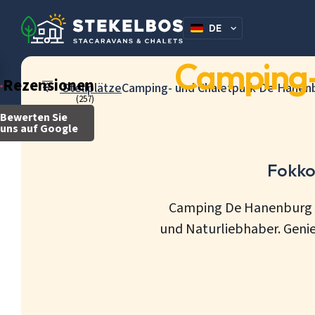
DE
NL
Camping-
Rezensionen
Stellplätze
Camping- und Chaletpark De Hanenb
(257)
Bewerten Sie
uns auf Google
Fokko
Camping De Hanenburg is
und Naturliebhaber. Genieß