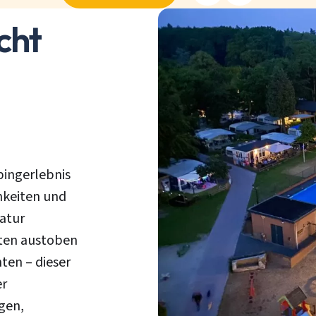
cht
pingerlebnis
hkeiten und
atur
äten austoben
ten – dieser
er
gen,