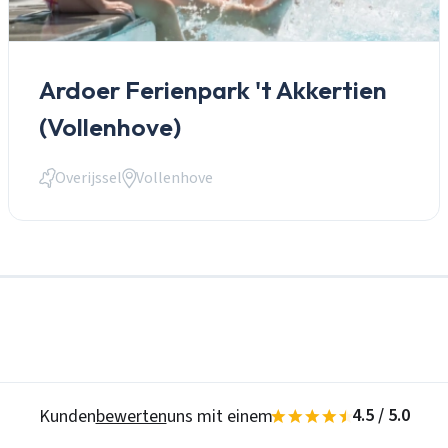
Passwort
Passwort vergessen?
Ardoer Ferienpark 't Akkertien
Zur Suche
Daten speichern
(Vollenhove)
Login
Overijssel
Vollenhove
Ein Konto erstellen
4.5 / 5.0
Kunden
bewerten
uns mit einem