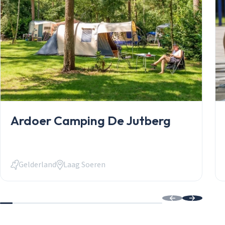
Mobilheime
Chalets
Anlässe
Einkauf
informelles P
Service
Über Stekelb
Unsere Dienst
Stellplätze
Individuelle 
Häufig gestel
Kontakt
Ardoer Camping De Jutberg
Login
Login
E-Mail
Gelderland
Laag Soeren
Passwort
Passwort vergessen?