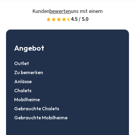
Daten speichern
Zur Suche
Kunden
bewerten
uns mit einem
4.5 / 5.0
Login
Angebot
Ein Konto erstellen
Outlet
Zu bemerken
Anlässe
Chalets
Mobilheime
Gebrauchte Chalets
Gebrauchte Mobilheime