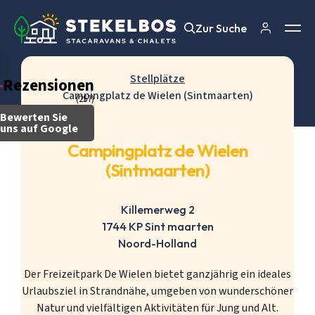
Zur Suche
Zur Suche
Stellplätze
Rezensionen
Campingplatz de Wielen (Sintmaarten)
(257)
Bewerten Sie
uns auf Google
Campingplatz de Wielen
(Sintmaarten)
Killemerweg 2
1744 KP Sint maarten
Noord-Holland
Der Freizeitpark De Wielen bietet ganzjährig ein ideales
Urlaubsziel in Strandnähe, umgeben von wunderschöner
Natur und vielfältigen Aktivitäten für Jung und Alt.