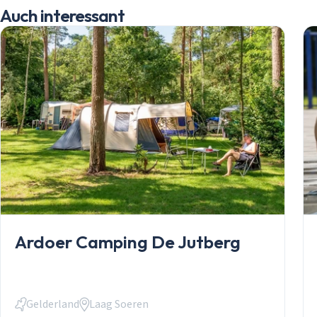
Auch interessant
Mobilheime
Chalets
Anlässe
Einkauf
informelles P
Service
Über Stekelb
Unsere Dienst
Stellplätze
Individuelle 
Häufig gestel
Kontakt
Login
Login
Ardoer Camping De Jutberg
E-Mail
Gelderland
Laag Soeren
Passwort
Passwort vergessen?