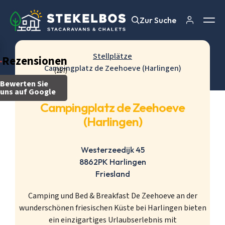
Zur Suche
Zur Suche
Stellplätze
Rezensionen
Campingplatz de Zeehoeve (Harlingen)
(257)
Bewerten Sie
uns auf Google
Campingplatz de Zeehoeve
(Harlingen)
Westerzeedijk 45
8862PK Harlingen
Friesland
Camping und Bed & Breakfast De Zeehoeve an der
wunderschönen friesischen Küste bei Harlingen bieten
ein einzigartiges Urlaubserlebnis mit