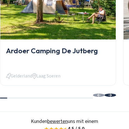
Chalets
Anlässe
Einkauf
informelles P
Service
Über Stekelb
Unsere Dienst
Stellplätze
Individuelle 
Ardoer Camping De Jutberg
Häufig gestel
Kontakt
Login
Login
Gelderland
Laag Soeren
E-Mail
Passwort
Passwort vergessen?
Kunden
bewerten
uns mit einem
Daten speichern
4.5 / 5.0