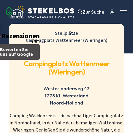
Zur Suche
Zur Suche
Stellplätze
Rezensionen
Campingplatz Wattenmeer (Wieringen)
(257)
Bewerten Sie
uns auf Google
Campingplatz Wattenmeer
(Wieringen)
Westerlanderweg 43
1778 KL Westerland
Noord-Holland
Camping Waddenzee ist ein nachhaltiger Campingplatz
in Nordholland, in der Nähe der ehemaligen Watteninsel
Wieringen. Genießen Sie die wunderschöne Natur, die