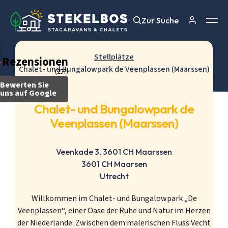
Zur Suche
Zur Suche
Stellplätze
Rezensionen
Chalet- und Bungalowpark de Veenplassen (Maarssen)
(257)
Bewerten Sie
uns auf Google
Chalet- und Bungalowpark de
Veenplassen (Maarssen)
Veenkade 3, 3601 CH Maarssen
3601 CH Maarsen
Utrecht
Willkommen im Chalet- und Bungalowpark „De
Veenplassen“, einer Oase der Ruhe und Natur im Herzen
der Niederlande. Zwischen dem malerischen Fluss Vecht