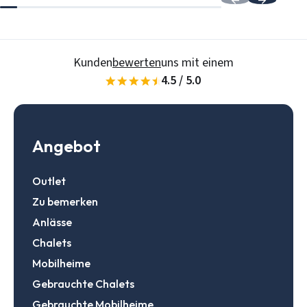
Daten speichern
Zur Suche
Kunden
bewerten
uns mit einem
Login
4.5 / 5.0
Ein Konto erstellen
Angebot
Outlet
Zu bemerken
Anlässe
Chalets
Mobilheime
Gebrauchte Chalets
Gebrauchte Mobilheime