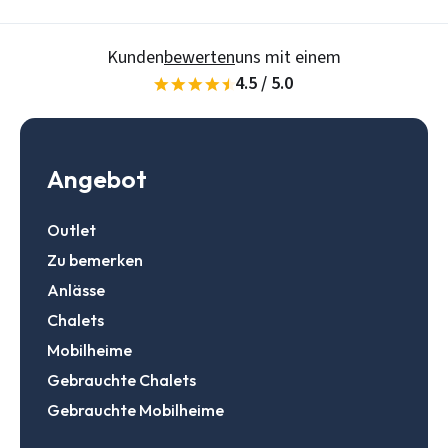
Daten speichern
Zur Suche
Kunden
bewerten
uns mit einem
4.5 / 5.0
Login
Ein Konto erstellen
Angebot
Outlet
Zu bemerken
Anlässe
Chalets
Mobilheime
Gebrauchte Chalets
Gebrauchte Mobilheime