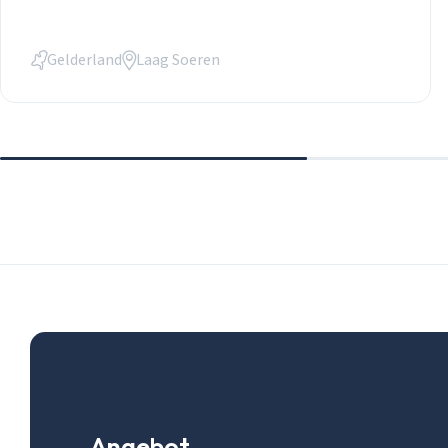
Gelderland
Laag Soeren
Angebot