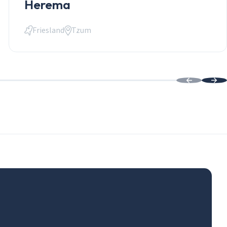
Herema
Friesland
Tzum