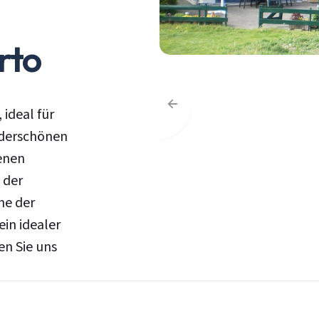
rto
ideal für
nderschönen
enen
 der
he der
in idealer
n Sie uns