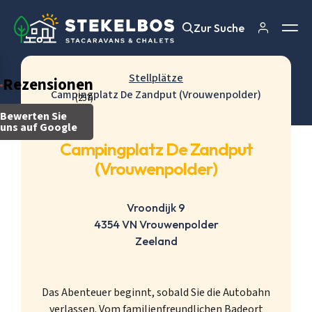
Zur Suche
Zur Suche
Stellplätze
Rezensionen
Campingplatz De Zandput (Vrouwenpolder)
(257)
Bewerten Sie
uns auf Google
Campingplatz De Zandput
(Vrouwenpolder)
Vroondijk 9
4354 VN Vrouwenpolder
Zeeland
Das Abenteuer beginnt, sobald Sie die Autobahn
verlassen. Vom familienfreundlichen Badeort