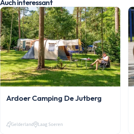
Auch interessant
Mobilheime
Chalets
Anlässe
Einkauf
informelles P
Service
Über Stekelb
Unsere Dienst
Stellplätze
Individuelle 
Häufig gestel
Kontakt
Login
Login
Ardoer Camping De Jutberg
E-Mail
Gelderland
Laag Soeren
Passwort
Passwort vergessen?