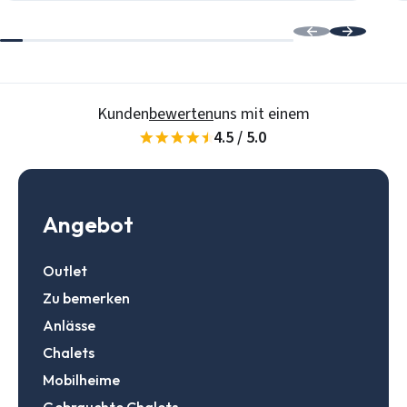
Daten speichern
Zur Suche
Login
Kunden
bewerten
uns mit einem
4.5 / 5.0
Ein Konto erstellen
Angebot
Outlet
Zu bemerken
Anlässe
Chalets
Mobilheime
Gebrauchte Chalets