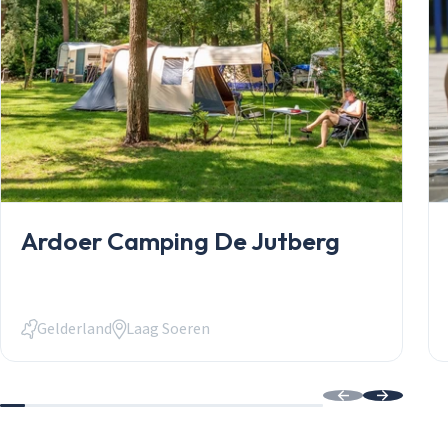
Stacaravans
Chalets
Occasions
Inkoop
Mantelzorgw
Service
Over Stekelb
Onze dienste
Staanplaatse
Chaletbouw 
Ardoer Camping De Jutberg
Veelgestelde
Contact
Inloggen
Inloggen
Gelderland
Laag Soeren
Email
Wachtwoord
Wachtwoord vergeten