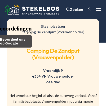
Zoeken
Zoeken
Staanplaatsen
eoordelingen
Camping De Zandput (Vrouwenpolder)
(257)
Beoordeel ons
op Google
Camping De Zandput
(Vrouwenpolder)
Vroondijk 9
4354 VN Vrouwenpolder
Zeeland
Het avontuur begint al als u de autoweg verlaat. Vanaf
familiebadplaats Vrouwenpolder rijdt u via mooie