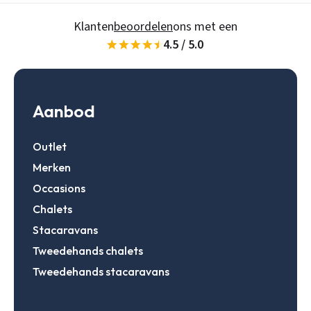
Klanten
beoordelen
ons met een
4.5 / 5.0
Gegevens onthouden
Zoeken
Inloggen
Aanbod
Outlet
Account aanmaken
Merken
Occasions
Chalets
Stacaravans
Tweedehands chalets
Tweedehands stacaravans