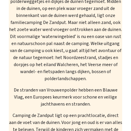
polderweggetjes en dijkjes de duinen tegemoet. Midden
in de duinen, op een plek waar vroeger zand uit de
binnenkant van de duinen werd gehaald, ligt onze
familiecamping De Zandput. Maar niet alleen zand, ook
het zoete water werd vroeger onttrokken aan de duinen.
Dit voormalige ‘waterwingebied’ is nu een oase van rust
en natuurschoon pal naast de camping. Welke uitgang
van de camping u ook kiest, u gaat altijd het avontuur of
de natuur tegemoet: het Noordzeestrand, stadjes en
dorpjes op het eiland Walcheren, het Veerse meer of
wandel- en fietspaden langs dijken, bossen of
polderlandschappen.
De stranden van Vrouwenpolder hebben een Blauwe
Vlag, een Europees keurmerk voor schone en veilige
jachthavens en stranden.
Camping de Zandput ligt op een prachtlocatie, direct
aan de voet van de duinen. Voor jong en oud is er van alles
te beleven. Terwijl de kinderen zich vermaken met de