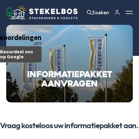
Zoeken
Zoeken
eoordelingen
(257)
Beoordeel ons
op Google
Informatiepakket
aanvragen
Vraag kosteloos uw informatiepakket aan.