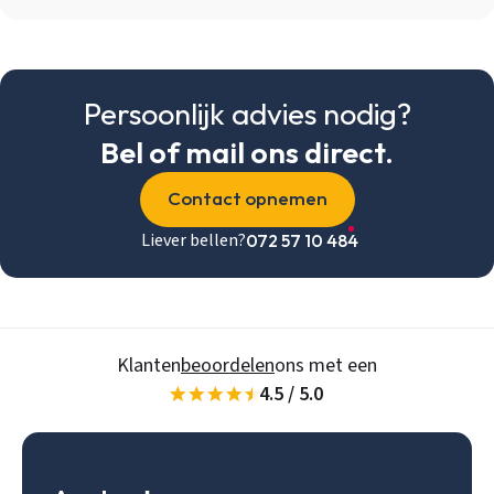
Inloggen
Email
Persoonlijk advies nodig?
Bel of mail ons direct.
Wachtwoord
Wachtwoord vergeten
Contact opnemen
Liever bellen?
072 57 10 484
Gegevens onthouden
Zoeken
Inloggen
Klanten
beoordelen
ons met een
4.5 / 5.0
Account aanmaken