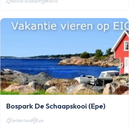
Noord-Brabant
Mierlo
Stacaravans
Chalets
Occasions
Inkoop
Mantelzorgw
Service
Over Stekelb
Onze dienste
Staanplaatse
Chaletbouw 
Veelgestelde
Contact
Inloggen
Bospark De Schaapskooi (Epe)
Gelderland
Epe