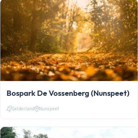
Gegevens onthouden
Zoeken
Inloggen
Account aanmaken
Bospark De Vossenberg (Nunspeet)
Gelderland
Nunspeet