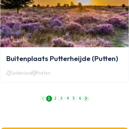
Buitenplaats Putterheijde (Putten)
Gelderland
Putten
1
2
3
4
5
6