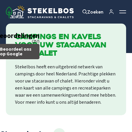
Zoeken
Zoeken
eoordelingen
Campings en kavels
(257)
voor uw stacaravan
Beoordeel ons
of chalet
op Google
Stekelbos heeft een uitgebreid netwerk van
campings door heel Nederland. Prachtige plekken
voor uw stacaravan of chalet. Hieronder vindt u
een kaart van alle campings en recreatieparken
waar we een samenwerkingsverband mee hebben.
Voor meer info kunt u ons altijd benaderen.