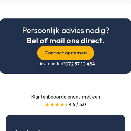
Inloggen
Email
Persoonlijk advies nodig?
Bel of mail ons direct.
Wachtwoord
Wachtwoord vergeten
Contact opnemen
Liever bellen?
072 57 10 484
Gegevens onthouden
Zoeken
Inloggen
Klanten
beoordelen
ons met een
4.5 / 5.0
Account aanmaken