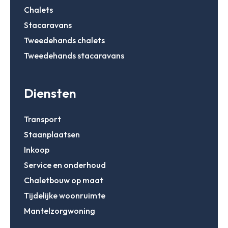
Chalets
Stacaravans
Chalets
Stacaravans
Occasions
Tweedehands chalets
Inkoop
Mantelzorgw
Tweedehands stacaravans
Service
Over Stekelb
Inloggen
Onze dienste
Diensten
Staanplaatse
Chaletbouw 
Veelgestelde
Email
Transport
Contact
Inloggen
Staanplaatsen
Inkoop
Wachtwoord
Wachtwoord vergeten
Service en onderhoud
Chaletbouw op maat
Tijdelijke woonruimte
Gegevens onthouden
Zoeken
Mantelzorgwoning
Inloggen