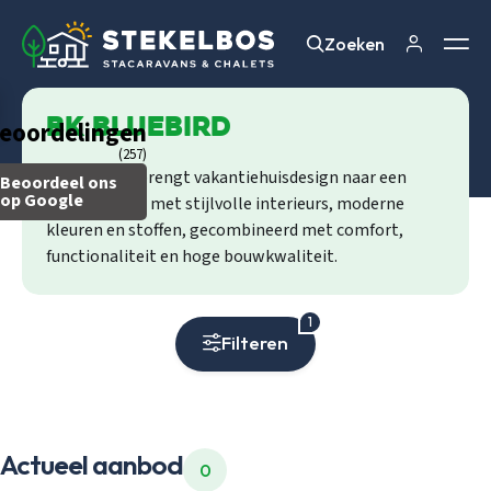
Zoeken
Zoeken
BK Bluebird
eoordelingen
(257)
BK Bluebird brengt vakantiehuisdesign naar een
Beoordeel ons
op Google
hoger niveau, met stijlvolle interieurs, moderne
kleuren en stoffen, gecombineerd met comfort,
functionaliteit en hoge bouwkwaliteit.
1
Filteren
Actueel aanbod
0