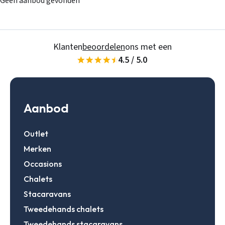
Geen aanbod gevonden
Klanten
beoordelen
ons met een
4.5 / 5.0
Aanbod
Outlet
Merken
Occasions
Chalets
Stacaravans
Tweedehands chalets
Stacaravans
Tweedehands stacaravans