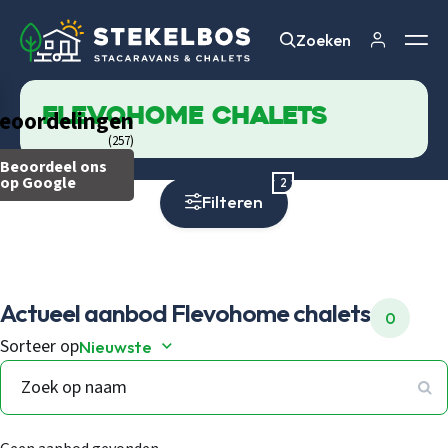
Zoeken
Zoeken
Flevohome chalets
eoordelingen
(257)
Beoordeel ons
op Google
2
Filteren
Actueel aanbod
Flevohome chalets
0
Sorteer op
Nieuwste