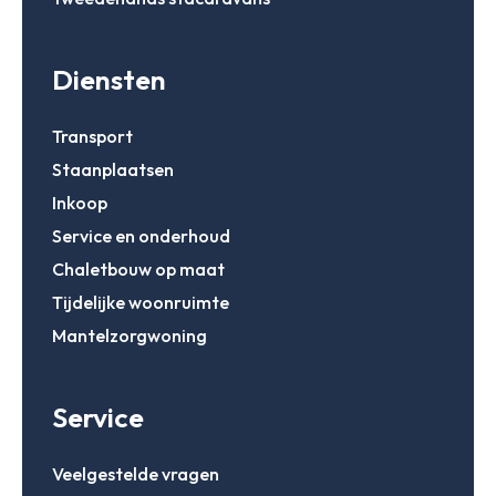
Chalets
Occasions
Inkoop
Mantelzorgw
Diensten
Service
Over Stekelb
Inloggen
Onze dienste
Transport
Staanplaatse
Staanplaatsen
Chaletbouw 
Email
Veelgestelde
Inkoop
Contact
Inloggen
Service en onderhoud
Chaletbouw op maat
Wachtwoord
Wachtwoord vergeten
Tijdelijke woonruimte
Mantelzorgwoning
Gegevens onthouden
Zoeken
Service
Inloggen
Veelgestelde vragen