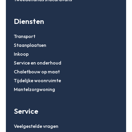
Chalets
Occasions
Inkoop
Mantelzorgw
Diensten
Service
Over Stekelb
Inloggen
Onze dienste
Transport
Staanplaatse
Staanplaatsen
Chaletbouw 
Email
Veelgestelde
Inkoop
Contact
Inloggen
Service en onderhoud
Chaletbouw op maat
Wachtwoord
Wachtwoord vergeten
Tijdelijke woonruimte
Mantelzorgwoning
Gegevens onthouden
Zoeken
Service
Inloggen
Veelgestelde vragen