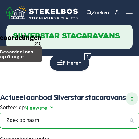
Zoeken
Zoeken
Silverstar stacaravans
eoordelingen
(257)
Beoordeel ons
op Google
1
Filteren
Actueel aanbod
Silverstar stacaravans
0
Sorteer op
Nieuwste