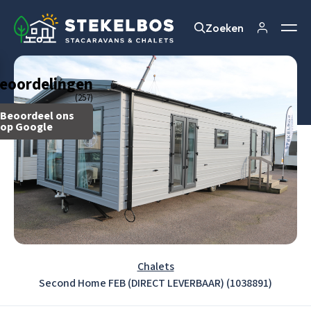
Zoeken
Zoeken
eoordelingen
(257)
Beoordeel ons
op Google
Chalets
Second Home FEB (DIRECT LEVERBAAR) (1038891)