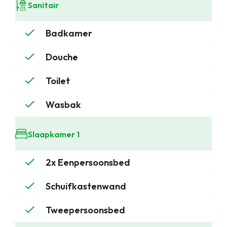
Sanitair
Badkamer
Douche
Toilet
Wasbak
Slaapkamer 1
2x Eenpersoonsbed
Schuifkastenwand
Tweepersoonsbed
Stacaravans
Chalets