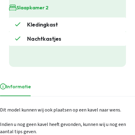
Occasions
Inkoop
Slaapkamer 2
Mantelzorgw
Service
Kledingkast
Over Stekelb
Onze dienste
Staanplaatse
Nachtkastjes
Chaletbouw 
Veelgestelde
Contact
Inloggen
Informatie
Dit model kunnen wij ook plaatsen op een kavel naar wens.
Indien u nog geen kavel heeft gevonden, kunnen wij u nog een
aantal tips geven.