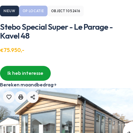
NIEUW
OP LOCATIE
OBJECT 1052416
Stebo Special Super - Le Parage -
Kavel 48
75.950,-
€
Ik heb interesse
Bereken maandbedrag