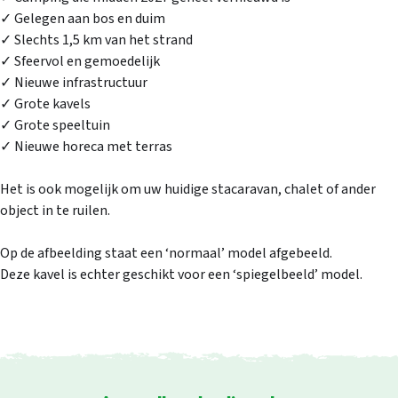
✓ Gelegen aan bos en duim
✓ Slechts 1,5 km van het strand
✓ Sfeervol en gemoedelijk
✓ Nieuwe infrastructuur
Inloggen
5 / 5.0
1
/
13
✓ Grote kavels
5 / 5.0
5 / 5.0
✓ Grote speeltuin
5 / 5.0
Email
5 / 5.0
5 / 5.0
✓ Nieuwe horeca met terras
5 / 5.0
5 / 5.0
5 / 5.0
Het is ook mogelijk om uw huidige stacaravan, chalet of ander
5 / 5.0
5 / 5.0
5 / 5.0
5 / 5.0
5 / 5.0
5 / 5.0
5 / 5.0
5 / 5.0
object in te ruilen.
Wachtwoord
Wachtwoord vergeten
Op de afbeelding staat een ‘normaal’ model afgebeeld.
Deze kavel is echter geschikt voor een ‘spiegelbeeld’ model.
Gegevens onthouden
Zoeken
Inloggen