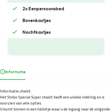
2x Eenpersoonsbed
Bovenkastjes
Nachtkastjes
Stacaravans
Chalets
Occasions
Informatie
Inkoop
Mantelzorgw
Service
Over Stekelb
Informatie chalet:
Onze dienste
Het Stebo Special Super chalet heeft een unieke indeling en is
Staanplaatse
voorzien van vele opties.
Chaletbouw 
Veelgestelde
U komt binnen in een halletje waar u de ingang naar de volgende