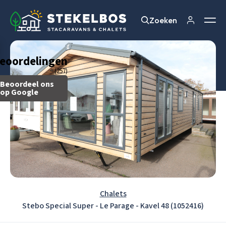
Zoeken
Zoeken
eoordelingen
(257)
Beoordeel ons
op Google
Chalets
Stebo Special Super - Le Parage - Kavel 48 (1052416)