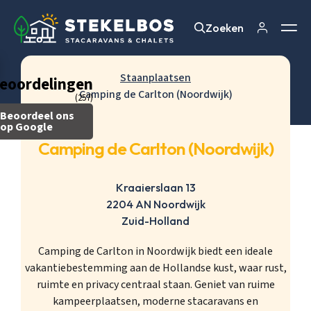
Zoeken
Zoeken
Staanplaatsen
eoordelingen
Camping de Carlton (Noordwijk)
(257)
Beoordeel ons
op Google
Camping de Carlton (Noordwijk)
Kraaierslaan 13
2204 AN Noordwijk
Zuid-Holland
Camping de Carlton in Noordwijk biedt een ideale
vakantiebestemming aan de Hollandse kust, waar rust,
ruimte en privacy centraal staan. Geniet van ruime
kampeerplaatsen, moderne stacaravans en