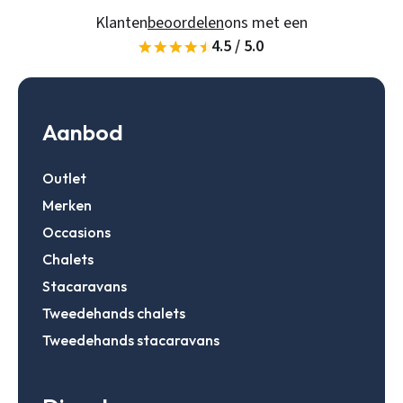
Klanten
beoordelen
ons met een
4.5 / 5.0
Gegevens onthouden
Zoeken
Inloggen
Aanbod
Outlet
Account aanmaken
Merken
Occasions
Chalets
Stacaravans
Tweedehands chalets
Tweedehands stacaravans