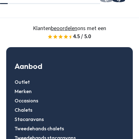
Wachtwoord
Wachtwoord vergeten
Klanten
beoordelen
ons met een
Gegevens onthouden
Zoeken
4.5 / 5.0
Inloggen
Aanbod
Account aanmaken
Outlet
Merken
Occasions
Chalets
Stacaravans
Tweedehands chalets
Tweedehands stacaravans