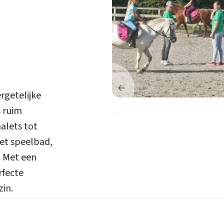
rgetelijke
s ruim
alets tot
et speelbad,
. Met een
rfecte
in.