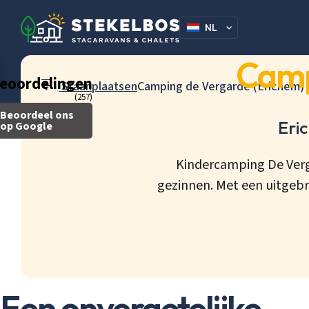
NL
DE
Camp
eoordelingen
Staanplaatsen
Camping de Vergarde (Erichem)
(257)
Beoordeel ons
Eri
op Google
Kindercamping De Verga
gezinnen. Met een uitgebr
Een onvergetelijke