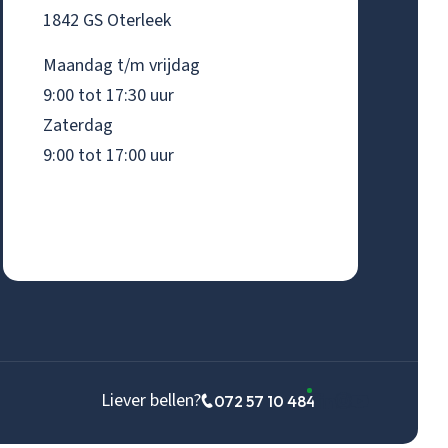
1842 GS Oterleek
Maandag t/m vrijdag
9:00 tot 17:30 uur
Zaterdag
9:00 tot 17:00 uur
Liever bellen?
072 57 10 484
Ga
Ga
Ga
Ga
N
naar
naar
naar
naar
D