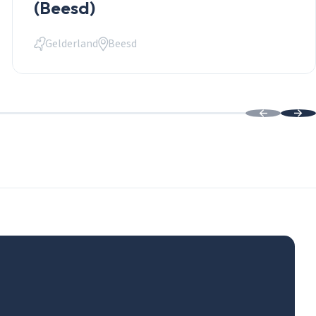
(Beesd)
Gelderland
Beesd