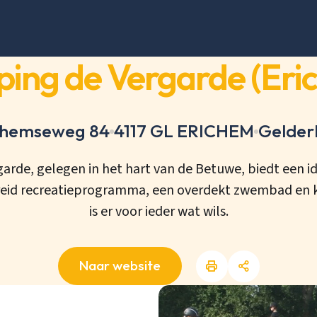
ing de Vergarde (Eri
chemseweg 84
4117 GL ERICHEM
Gelder
rde, gelegen in het hart van de Betuwe, biedt een i
eid recreatieprogramma, een overdekt zwembad en kin
is er voor ieder wat wils.
Naar website