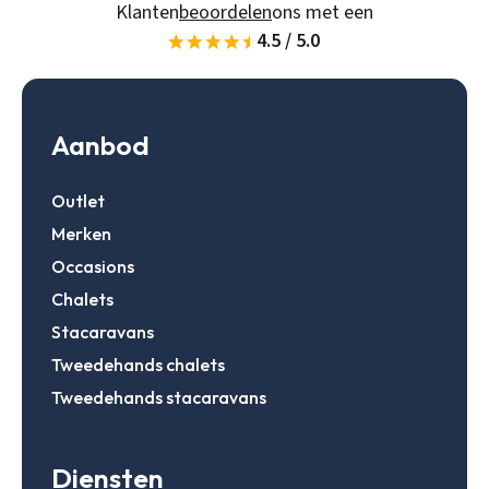
Klanten
beoordelen
ons met een
4.5 / 5.0
Gegevens onthouden
Zoeken
Inloggen
Aanbod
Outlet
Account aanmaken
Merken
Occasions
Chalets
Stacaravans
Tweedehands chalets
Tweedehands stacaravans
Diensten