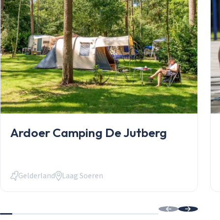
Stacaravans
Chalets
Occasions
Inkoop
Mantelzorgw
Service
Over Stekelb
Onze dienste
Staanplaatse
Chaletbouw 
Veelgestelde
Ardoer Camping De Jutberg
Contact
Inloggen
Inloggen
Gelderland
Laag Soeren
Email