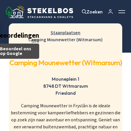
Zoeken
Zoeken
Staanplaatsen
eoordelingen
Camping Mounewetter (Witmarsum)
(257)
Beoordeel ons
op Google
Camping Mounewetter (Witmarsum)
Mouneplein 1
8748 DT Witmarsum
Friesland
Camping Mounewetter in Fryslân is de ideale
bestemming voor kampeerliefhebbers en gezinnen die
op zoek zijn naar avontuur en ontspanning. Geniet van
een verwarmd buitenzwembad, prachtige natuur en