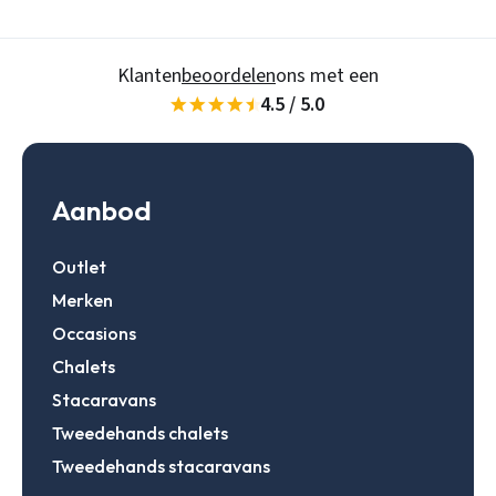
Wachtwoord
Wachtwoord vergeten
Klanten
beoordelen
ons met een
4.5 / 5.0
Gegevens onthouden
Zoeken
Inloggen
Aanbod
Account aanmaken
Outlet
Merken
Occasions
Chalets
Stacaravans
Tweedehands chalets
Tweedehands stacaravans