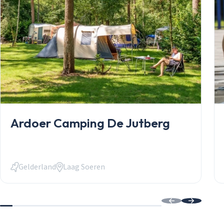
Stacaravans
Chalets
Occasions
Inkoop
Mantelzorgw
Service
Over Stekelb
Onze dienste
Staanplaatse
Chaletbouw 
Ardoer Camping De Jutberg
Veelgestelde
Contact
Inloggen
Inloggen
Gelderland
Laag Soeren
Email
Wachtwoord