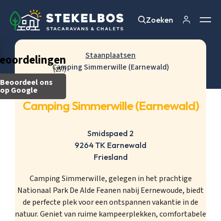
Zoeken
Zoeken
Staanplaatsen
eoordelingen
Camping Simmerwille (Earnewald)
(257)
Beoordeel ons
op Google
Camping Simmerwille (Earnewald)
Smidspaed 2
9264 TK Earnewald
Friesland
Camping Simmerwille, gelegen in het prachtige
Nationaal Park De Alde Feanen nabij Eernewoude, biedt
de perfecte plek voor een ontspannen vakantie in de
natuur. Geniet van ruime kampeerplekken, comfortabele