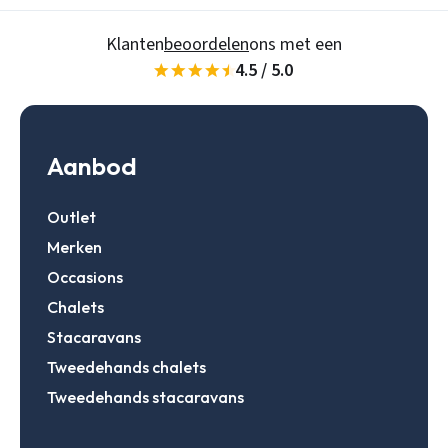
Wachtwoord vergeten
Klanten
beoordelen
ons met een
4.5 / 5.0
Gegevens onthouden
Zoeken
Inloggen
Aanbod
Outlet
Account aanmaken
Merken
Occasions
Chalets
Stacaravans
Tweedehands chalets
Tweedehands stacaravans