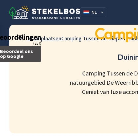
NL
DE
Campin
eoordelingen
Staanplaatsen
Camping Tussen de Diepen (Blokz
(257)
Beoordeel ons
Duini
op Google
Camping Tussen de Di
natuurgebied De Weerribbe
Geniet van luxe acc