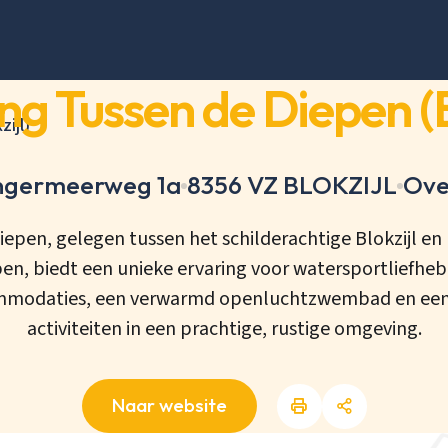
g Tussen de Diepen (Bl
ijl)
ngermeerweg 1a
8356 VZ BLOKZIJL
Over
epen, gelegen tussen het schilderachtige Blokzijl
n, biedt een unieke ervaring voor watersportliefheb
ommodaties, een verwarmd openluchtzwembad en een s
activiteiten in een prachtige, rustige omgeving.
Naar website