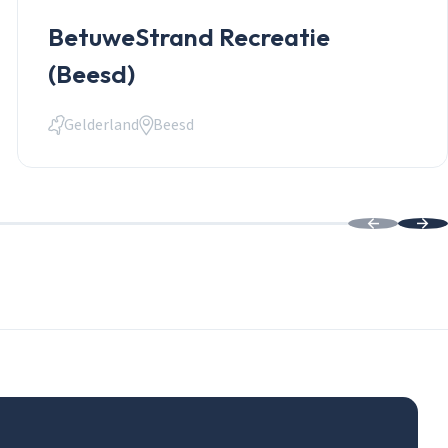
BetuweStrand Recreatie
(Beesd)
Gelderland
Beesd