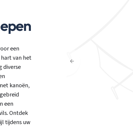
iepen
voor een
 hart van het
 diverse
 en
 met kanoën,
tgebreid
en een
ils. Ontdek
l tijdens uw