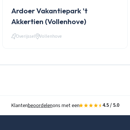
Ardoer Vakantiepark 't
Wachtwoord
Wachtwoord vergeten
Akkertien (Vollenhove)
Zoeken
Overijssel
Vollenhove
Gegevens onthouden
Inloggen
Account aanmaken
4.5 / 5.0
Klanten
beoordelen
ons met een