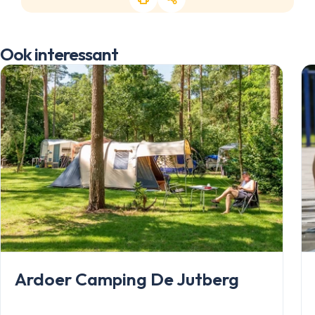
Ook interessant
Stacaravans
Ardoer Camping De Jutberg
Chalets
Occasions
Inkoop