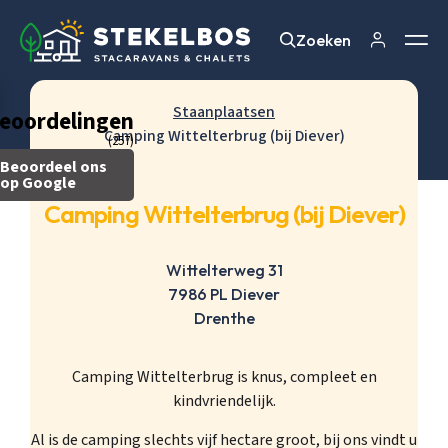
Zoeken
Zoeken
Staanplaatsen
eoordelingen
Camping Wittelterbrug (bij Diever)
(257)
Beoordeel ons
op Google
Camping Wittelterbrug (bij Diever)
Wittelterweg 31
7986 PL Diever
Drenthe
Camping Wittelterbrug is knus, compleet en
kindvriendelijk.
Al is de camping slechts vijf hectare groot, bij ons vindt u