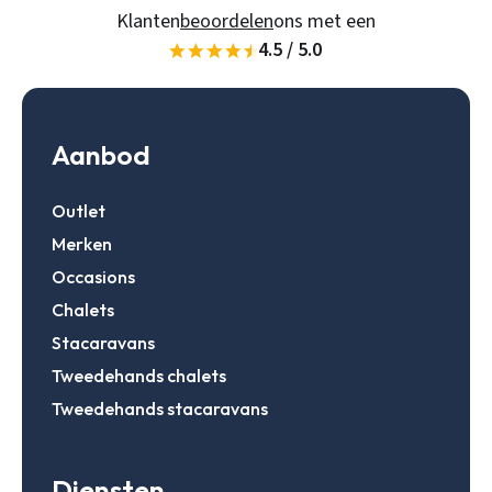
Klanten
beoordelen
ons met een
4.5 / 5.0
Gegevens onthouden
Zoeken
Inloggen
Aanbod
Outlet
Account aanmaken
Merken
Occasions
Chalets
Stacaravans
Tweedehands chalets
Tweedehands stacaravans
Diensten