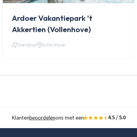
Wachtwoord
Wachtwoord vergeten
Ardoer Vakantiepark 't
Akkertien (Vollenhove)
Zoeken
Gegevens onthouden
Overijssel
Vollenhove
Inloggen
Account aanmaken
4.5 / 5.0
Klanten
beoordelen
ons met een