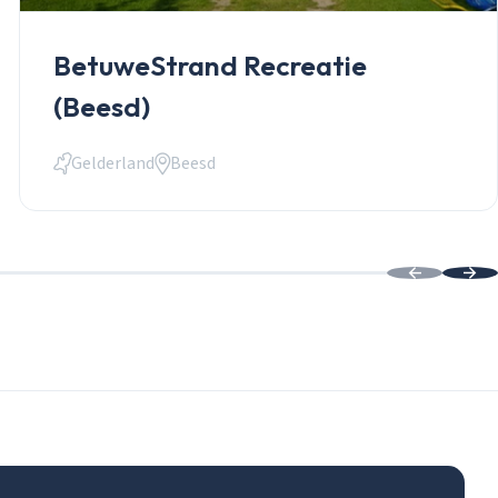
BetuweStrand Recreatie
(Beesd)
Gelderland
Beesd