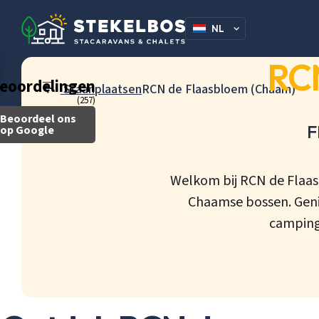
NL
DE
RCN
eoordelingen
Staanplaatsen
RCN de Flaasbloem (Chaam)
(257)
Beoordeel ons
F
op Google
Welkom bij RCN de Flaas
Chaamse bossen. Geni
campingp