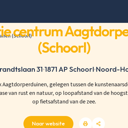
ie centrum Aagtdorp
inen (Schoorl)
(Schoorl)
randtslaan 31
1871 AP Schoorl
Noord-Ho
k Aagtdorperduinen, gelegen tussen de kunstenaarsd
oase van rust en natuur, op loopafstand van de hoogs
op fietsafstand van de zee.
Naar website