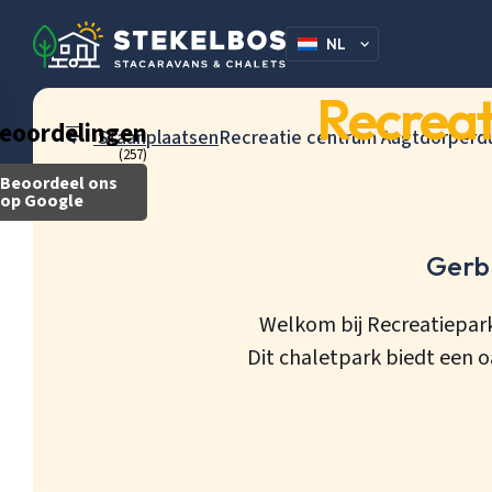
NL
DE
Recreat
eoordelingen
Staanplaatsen
Recreatie centrum Aagtdorperdu
(257)
Beoordeel ons
op Google
Gerb
Welkom bij Recreatiepar
Dit chaletpark biedt een 