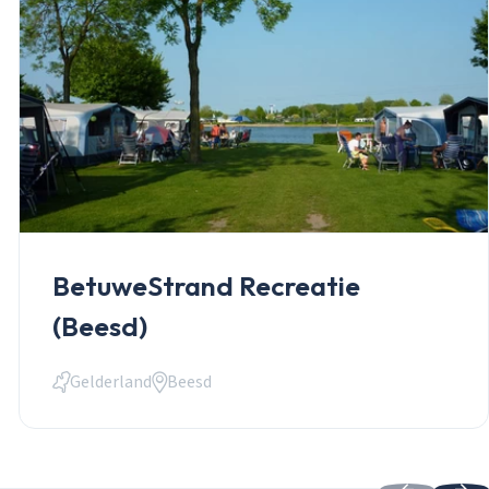
BetuweStrand Recreatie
(Beesd)
Gelderland
Beesd