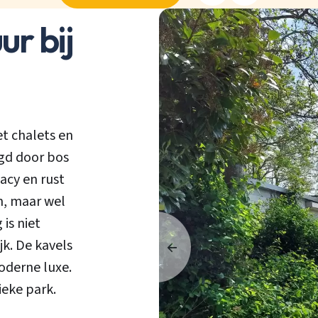
r bij
t chalets en
ngd door bos
acy en rust
n, maar wel
is niet
jk. De kavels
oderne luxe.
ieke park.