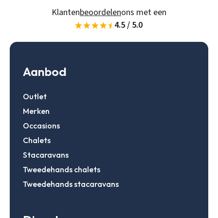
Klanten
beoordelen
ons met een
4.5 / 5.0
Gegevens onthouden
Zoeken
Inloggen
Aanbod
Outlet
Account aanmaken
Merken
Occasions
Chalets
Stacaravans
Tweedehands chalets
Tweedehands stacaravans