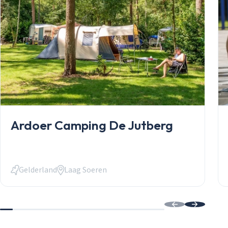
Stacaravans
Chalets
Occasions
Inkoop
Mantelzorgw
Service
Over Stekelb
Onze dienste
Staanplaatse
Chaletbouw 
Ardoer Camping De Jutberg
Veelgestelde
Contact
Inloggen
Inloggen
Gelderland
Laag Soeren
Email
Wachtwoord