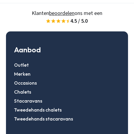
Wachtwoord vergeten
Klanten
beoordelen
ons met een
4.5 / 5.0
Gegevens onthouden
Zoeken
Inloggen
Aanbod
Outlet
Account aanmaken
Merken
Occasions
Chalets
Stacaravans
Tweedehands chalets
Tweedehands stacaravans