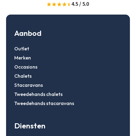
4.5 / 5.0
Gegevens onthouden
Zoeken
Inloggen
Aanbod
Outlet
Account aanmaken
Merken
Occasions
Chalets
Stacaravans
Tweedehands chalets
Tweedehands stacaravans
Diensten