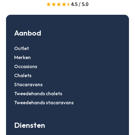
4.5 / 5.0
Gegevens onthouden
Zoeken
Inloggen
Aanbod
Outlet
Account aanmaken
Merken
Occasions
Chalets
Stacaravans
Tweedehands chalets
Tweedehands stacaravans
Diensten