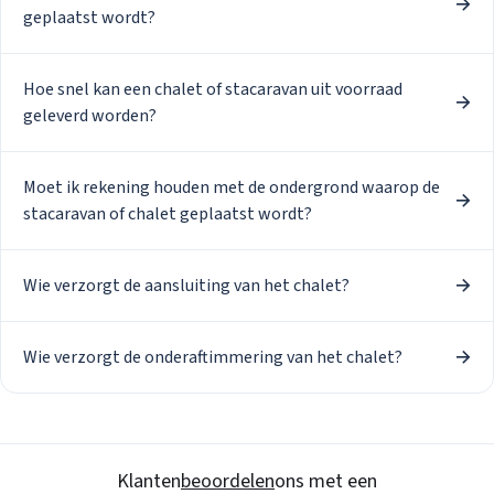
geplaatst wordt?
Stacaravans
Chalets
Occasions
Hoe snel kan een chalet of stacaravan uit voorraad
Inkoop
geleverd worden?
Mantelzorgw
Service
Over Stekelb
Onze dienste
Moet ik rekening houden met de ondergrond waarop de
Staanplaatse
stacaravan of chalet geplaatst wordt?
Chaletbouw 
Veelgestelde
Contact
Wie verzorgt de aansluiting van het chalet?
Inloggen
Inloggen
Wie verzorgt de onderaftimmering van het chalet?
Email
Wachtwoord
Wachtwoord vergeten
Klanten
beoordelen
ons met een