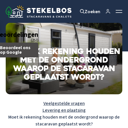
Zoeken
Zoeken
eoordelingen
(257)
Beoordeel ons
Moet ik rekening houden
op Google
met de ondergrond
waarop de stacaravan
geplaatst wordt?
Veelgestelde vragen
Levering en plaatsing
Moet ik rekening houden met de ondergrond waarop de
stacaravan geplaatst wordt?