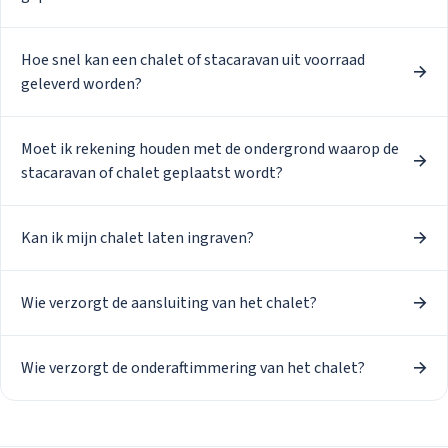
Stacaravans
Hoe snel kan een chalet of stacaravan uit voorraad
Chalets
geleverd worden?
Occasions
Inkoop
Mantelzorgw
Service
Moet ik rekening houden met de ondergrond waarop de
Over Stekelb
stacaravan of chalet geplaatst wordt?
Onze dienste
Staanplaatse
Chaletbouw 
Kan ik mijn chalet laten ingraven?
Veelgestelde
Contact
Inloggen
Inloggen
Wie verzorgt de aansluiting van het chalet?
Email
Wie verzorgt de onderaftimmering van het chalet?
Wachtwoord
Wachtwoord vergeten