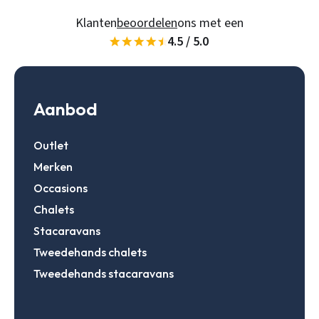
Klanten
beoordelen
ons met een
4.5 / 5.0
Gegevens onthouden
Zoeken
Inloggen
Aanbod
Outlet
Account aanmaken
Merken
Occasions
Chalets
Stacaravans
Tweedehands chalets
Tweedehands stacaravans